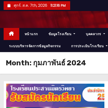
S
ศุกร์. ส.ค. 7th, 2026
11:21:18 PM
k
i
p
t
หน้าแรก
ข้อมูลโรงเรียน
บุคคลากร
o
c
ระบบบริหารจัดการข้อมูลกิจกรรม
การประเมินโรงเรียน
o
n
Month:
กุมภาพันธ์ 2024
t
e
n
t