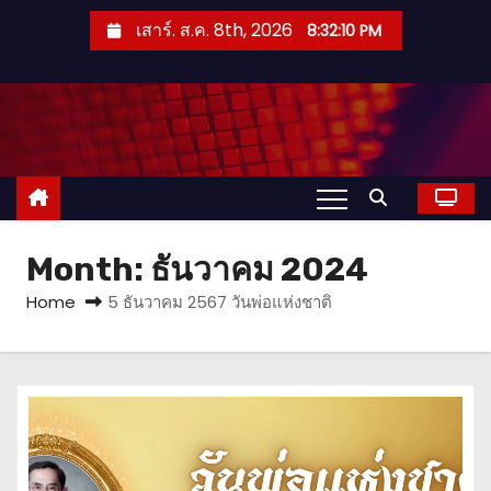
S
เสาร์. ส.ค. 8th, 2026
8:32:10 PM
k
i
p
t
o
c
o
n
Month:
ธันวาคม 2024
t
Home
5 ธันวาคม 2567 วันพ่อแห่งชาติ
e
n
t