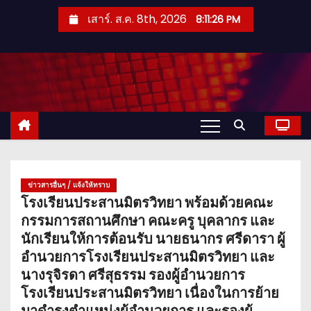
S
เสาร์. ส.ค. 8th, 2026
8:11:27 PM
k
i
p
t
o
c
o
n
t
ข่าวสารอื่นๆ / แจ้งให้ทราบ
โรงเรียนประสานมิตรวิทยา พร้อมด้วยคณะ
e
กรรมการสถานศึกษา คณะครู บุคลากร และ
n
นักเรียนให้การต้อนรับ นายธนากร ศรีดารา ผู้
t
อำนวยการโรงเรียนประสานมิตรวิทยา และ
นางรุจิรดา ศรีสุธรรม รองผู้อำนวยการ
โรงเรียนประสานมิตรวิทยา เนื่องในการย้าย