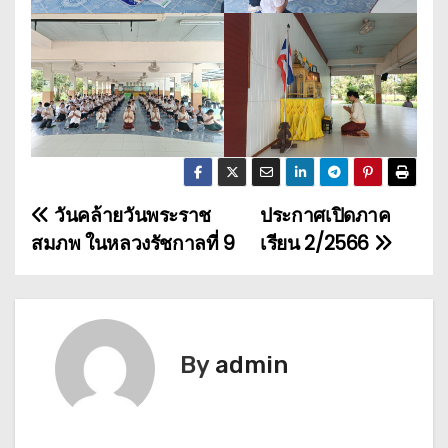
วันคล้ายวันพระราช
ประกาศเปิดภาค
เ
สมภพ ในหลวงรัชกาลที่ 9
เรียน 2/2566
ม
นู
นำ
By
admin
ท
า