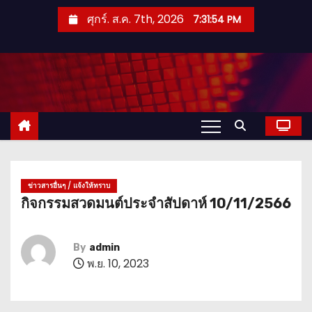
S
ศุกร์. ส.ค. 7th, 2026
7:31:55 PM
k
i
p
t
o
c
o
n
t
ข่าวสารอื่นๆ / แจ้งให้ทราบ
กิจกรรมสวดมนต์ประจำสัปดาห์ 10/11/2566
e
n
t
By
admin
พ.ย. 10, 2023