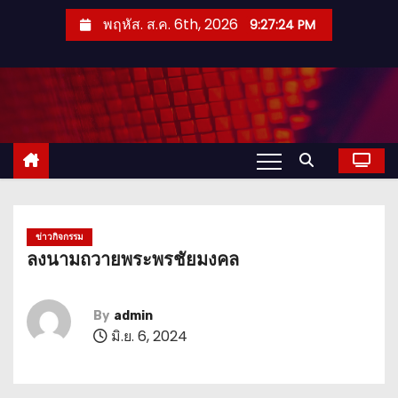
S
พฤหัส. ส.ค. 6th, 2026
9:27:26 PM
k
i
p
t
o
c
o
n
t
ข่าวกิจกรรม
ลงนามถวายพระพรชัยมงคล
e
n
t
By
admin
มิ.ย. 6, 2024