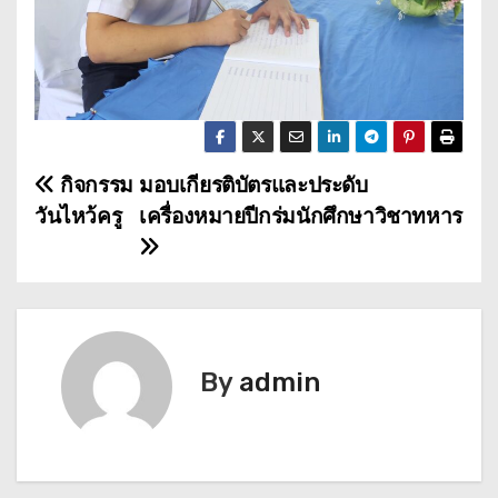
กิจกรรม
มอบเกียรติบัตรและประดับ
เ
วันไหว้ครู
เครื่องหมายปีกร่มนักศึกษาวิชาทหาร
ม
นู
นำ
ท
By
admin
า
ง